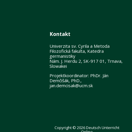
Kontakt
Univerzita sv. Cyrila a Metoda
Filozofická fakulta, Katedra
germanistiky
Nám. J. Herdu 2, SK-917 01, Trnava,
Slowakei
Projektkoordinator: PhDr. Ján
Demčišák, PhD.,
jan.demcisak@ucm.sk
Copyright © 2026 Deutsch Unterricht
Online