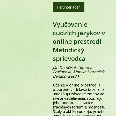
Herunterladen
Vyučovanie
cudzích jazykov v
online prostredí
Metodický
sprievodca
Ján Demčišák, Simona
Fraštíková, Monika Hornáček
Banášová (ed.)
Učenie v online prostredí a
otvorené vzdelávacie zdroje
umožňujú zásadné zmeny vo
svete vzdelávania, rozširujú
jeho ponuku za hranice
tradičných foriem a možností.
Školy a aktéri cudzojazyčného
vzdelávania však potrebujú