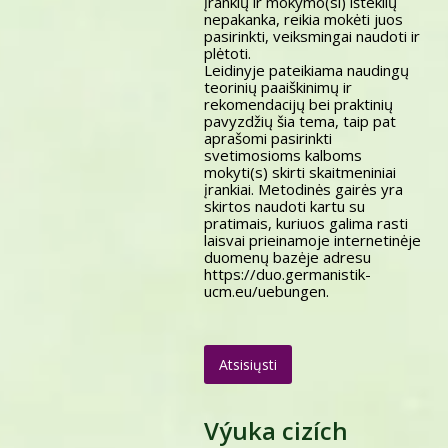
įrankių ir mokymo(si) išteklių
nepakanka, reikia mokėti juos
pasirinkti, veiksmingai naudoti ir
plėtoti.
Leidinyje pateikiama naudingų
teorinių paaiškinimų ir
rekomendacijų bei praktinių
pavyzdžių šia tema, taip pat
aprašomi pasirinkti
svetimosioms kalboms
mokyti(s) skirti skaitmeniniai
įrankiai. Metodinės gairės yra
skirtos naudoti kartu su
pratimais, kuriuos galima rasti
laisvai prieinamoje internetinėje
duomenų bazėje adresu
https://duo.germanistik-
ucm.eu/uebungen.
Atsisiųsti
Výuka cizích