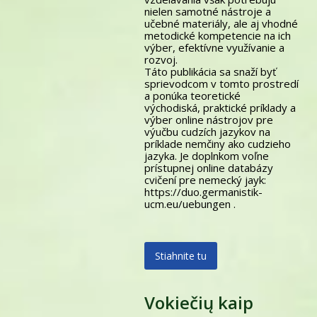
nielen samotné nástroje a
učebné materiály, ale aj vhodné
metodické kompetencie na ich
výber, efektívne využívanie a
rozvoj.
Táto publikácia sa snaží byť
sprievodcom v tomto prostredí
a ponúka teoretické
východiská, praktické príklady a
výber online nástrojov pre
výučbu cudzích jazykov na
príklade nemčiny ako cudzieho
jazyka. Je doplnkom voľne
prístupnej online databázy
cvičení pre nemecký jayk:
https://duo.germanistik-
ucm.eu/uebungen .
Stiahnite tu
Vokiečių kaip