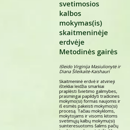
svetimosios
kalbos
mokymas(is)
skaitmeninėje
erdvėje
Metodinės gairės
Išleido Virginija Masiulionytė ir
Diana Šileikaitė-Kaishauri
Skaitmeninė erdvė ir atvirieji
ištekliai leidžia smarkiai
praplėsti švietimo galimybes,
prasmingai papildyti tradicines
mokymo(si) formas naujomis ir
iš esmės pakeisti mokymo(si)
procesą. Tačiau mokykloms,
mokytojams ir visoms kitoms
svetimųjų kalbų mokymu(si)
suinteresuotoms šalims pačių