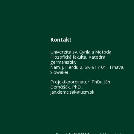
Kontakt
Univerzita sv. Cyrila a Metoda
Filozofická fakulta, Katedra
germanistiky
Nám. J. Herdu 2, SK-917 01, Trnava,
Slowakei
Projektkoordinator: PhDr. Ján
Demčišák, PhD.,
jan.demcisak@ucm.sk