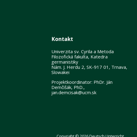
Kontakt
Univerzita sv. Cyrila a Metoda
Filozofická fakulta, Katedra
germanistiky
Nám. J. Herdu 2, SK-917 01, Trnava,
Slowakei
Projektkoordinator: PhDr. Ján
Demčišák, PhD.,
jan.demcisak@ucm.sk
Copyright © 2026 Deutsch Unterricht