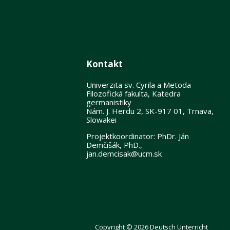
Kontakt
Univerzita sv. Cyrila a Metoda
Filozofická fakulta, Katedra
germanistiky
Nám. J. Herdu 2, SK-917 01, Trnava,
Slowakei
Projektkoordinator: PhDr. Ján
Demčišák, PhD.,
jan.demcisak@ucm.sk
Copyright © 2026 Deutsch Unterricht