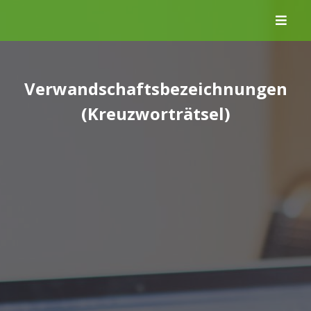
Skip
to
content
Verwandschaftsbezeichnungen
(Kreuzworträtsel)