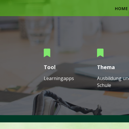
Skip
to
HOME
content
Tool
Thema
Learningapps
Ausbildung un
Schule