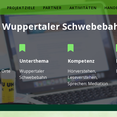
PROJEKTZIELE
PARTNER
AKTIVITÄTEN
HAND
Wuppertaler Schwebeba
Unterthema
Kompetenz
, Orte
Wuppertaler
Hörverstehen,
Schwebebahn
Leseverstehen,
Sprechen: Mediation