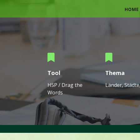
Skip
to
HOME
content
Tool
Thema
H5P / Drag the
Länder, Städte
Words