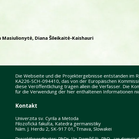
a Masiulionytė, Diana Šileikaitė-Kaishauri
Die Webseite und die Projektergebnisse entstanden im
KA226-SCH-094410, das von der Europäischen Kommission
diese Veröffentlichung tragen allein die Verfasser. Die 
für die Verwendung der hier enthaltenen Informationen n
Kontakt
Univerzita sv. Cyrila a Metoda
Filozofická fakulta, Katedra germanistiky
Nám. J. Herdu 2, SK-917 01, Trnava, Slowakei
Projektkoordinator: PhDr. Ján Demčišák, PhD., jan.demci