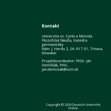
Kontakt
Univerzita sv. Cyrila a Metoda
Filozofická fakulta, Katedra
germanistiky
Nám. J. Herdu 2, SK-917 01, Trnava,
Slowakei
Projektkoordinator: PhDr. Ján
Demčišák, PhD.,
jan.demcisak@ucm.sk
Copyright © 2026 Deutsch Unterricht
Online