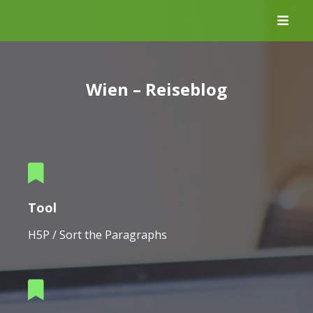
Skip
to
content
Wien – Reiseblog
Tool
H5P / Sort the Paragraphs