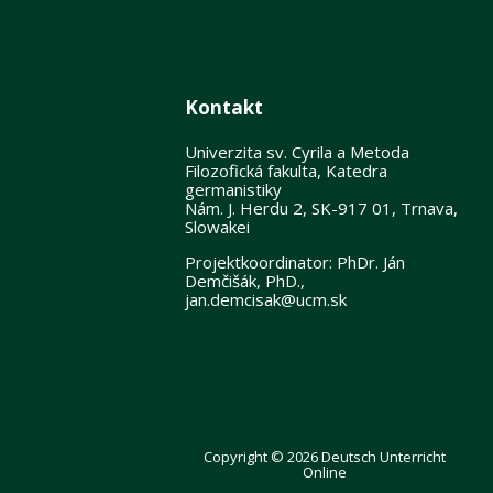
Kontakt
Univerzita sv. Cyrila a Metoda
Filozofická fakulta, Katedra
germanistiky
Nám. J. Herdu 2, SK-917 01, Trnava,
Slowakei
Projektkoordinator: PhDr. Ján
Demčišák, PhD.,
jan.demcisak@ucm.sk
Copyright © 2026 Deutsch Unterricht
Online