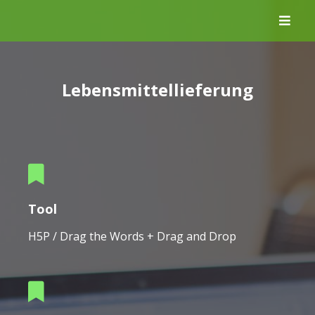
Skip
to
content
Lebensmittellieferung
Tool
H5P / Drag the Words + Drag and Drop