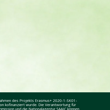
 Rahmen des Projekts Erasmus+ 2020-1-SK01-
 kofinanziert wurde. Die Verantwortung für
Kommission und die Nationalagentur SAAIC können