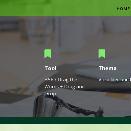
Skip
to
HOME
content
Tool
Thema
H5P / Drag the
Vorbilder und 
Words + Drag and
Drop