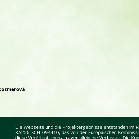
 Kozmerová
Die Webseite und die Projektergebnisse entstanden im
KA226-SCH-094410, das von der Europäischen Kommission
diese Veröffentlichung tragen allein die Verfasser. Die 