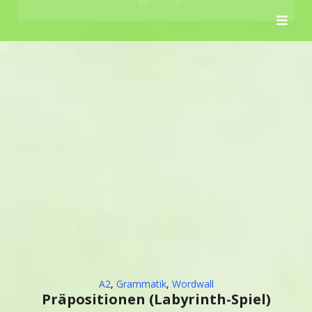
Skip
to
content
A2
,
Grammatik
,
Wordwall
Präpositionen (Labyrinth-Spiel)