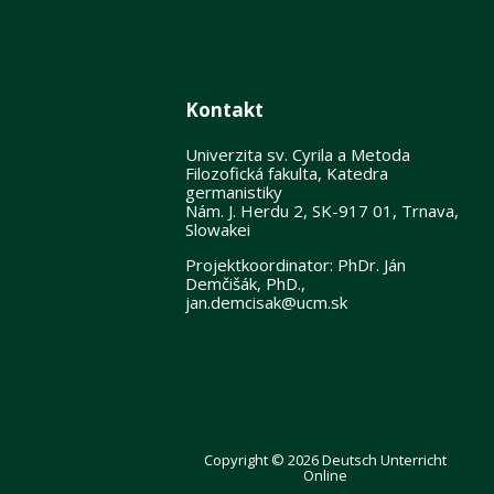
Kontakt
Univerzita sv. Cyrila a Metoda
Filozofická fakulta, Katedra
germanistiky
Nám. J. Herdu 2, SK-917 01, Trnava,
Slowakei
Projektkoordinator: PhDr. Ján
Demčišák, PhD.,
jan.demcisak@ucm.sk
Copyright © 2026 Deutsch Unterricht
Online