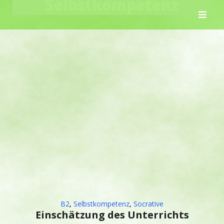
Selbstkompetenz
Skip
to
content
B2
,
Selbstkompetenz
,
Socrative
Einschätzung des Unterrichts