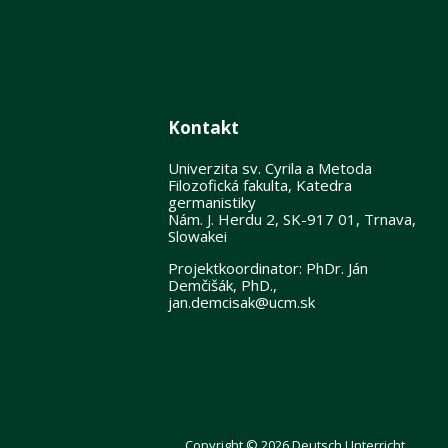
Kontakt
Univerzita sv. Cyrila a Metoda
Filozofická fakulta, Katedra
germanistiky
Nám. J. Herdu 2, SK-917 01, Trnava,
Slowakei
Projektkoordinator: PhDr. Ján
Demčišák, PhD.,
jan.demcisak@ucm.sk
Copyright © 2026 Deutsch Unterricht