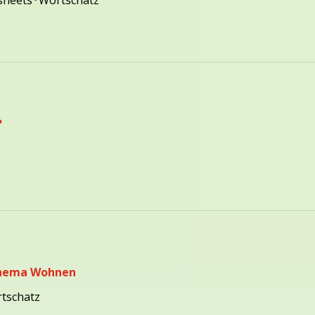
sheets
⋅
Wortschatz
?
z
Thema Wohnen
tschatz