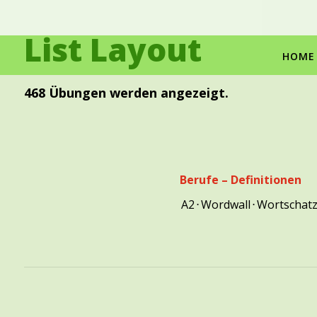
List Layout
Skip
to
HOME
content
468 Übungen werden angezeigt.
Berufe – Definitionen
A2
⋅
Wordwall
⋅
Wortschat