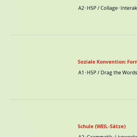
A2
⋅
H5P / Collage
⋅
Interak
Soziale Konvention: For
A1
⋅
H5P / Drag the Word
Schule (WEIL-Sätze)