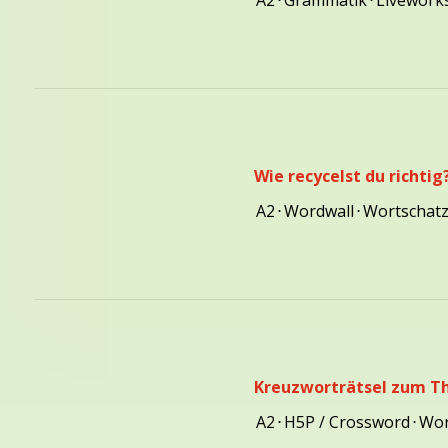
A2
⋅
Grammatik
⋅
Livework
Wie recycelst du richtig
A2
⋅
Wordwall
⋅
Wortschat
Kreuzworträtsel zum 
A2
⋅
H5P / Crossword
⋅
Wor