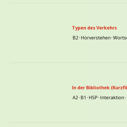
Typen des Verkehrs
B2
⋅
Hörverstehen
⋅
Worts
In der Bibliothek (Kurzfi
A2
⋅
B1
⋅
H5P
⋅
Interaktion
⋅