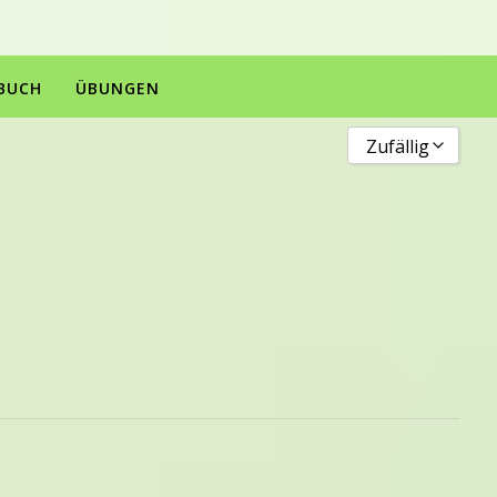
BUCH
ÜBUNGEN
Zufällig
Neuste
Älteste
Titel von A bis Z
Titel von Z bis A
Zufällig