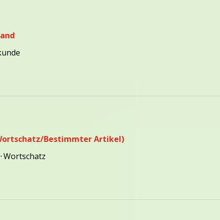
land
kunde
(Wortschatz/Bestimmter Artikel)
⋅
Wortschatz