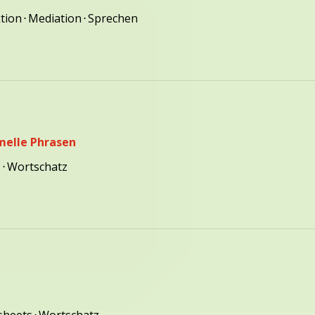
tion
⋅
Mediation
⋅
Sprechen
melle Phrasen
s
⋅
Wortschatz