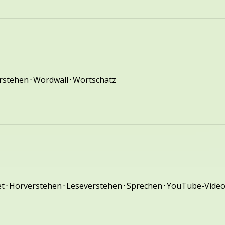
rstehen
⋅
Wordwall
⋅
Wortschatz
et
⋅
Hörverstehen
⋅
Leseverstehen
⋅
Sprechen
⋅
YouTube-Vide