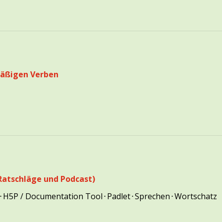
mäßigen Verben
atschläge und Podcast)
⋅
H5P / Documentation Tool
⋅
Padlet
⋅
Sprechen
⋅
Wortschatz