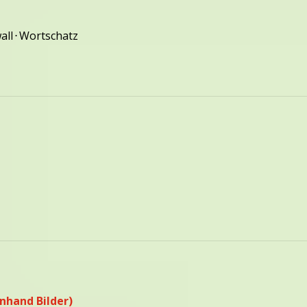
all
⋅
Wortschatz
anhand Bilder)