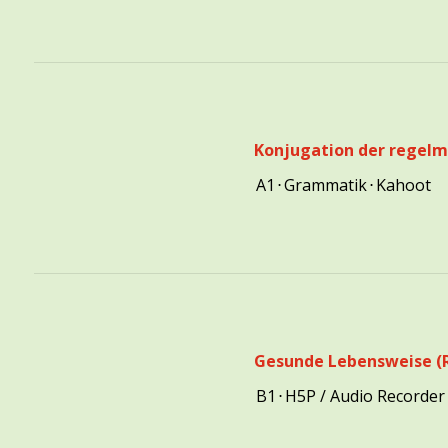
Konjugation der regel
A1
⋅
Grammatik
⋅
Kahoot
Gesunde Lebensweise (R
B1
⋅
H5P / Audio Recorder