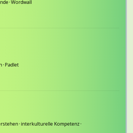
unde
⋅
Wordwall
n
⋅
Padlet
rstehen
⋅
interkulturelle Kompetenz
⋅