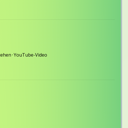
tehen
⋅
YouTube-Video