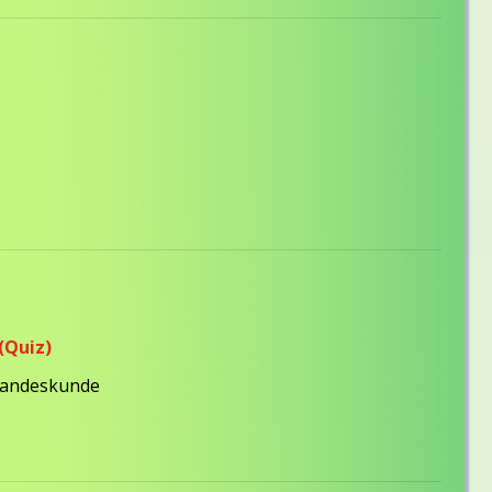
(Quiz)
andeskunde