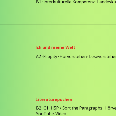
B1
⋅
interkulturelle Kompetenz
⋅
Landesk
Ich und meine Welt
A2
⋅
Flippity
⋅
Hörverstehen
⋅
Leseverstehe
Literaturepochen
B2
⋅
C1
⋅
H5P / Sort the Paragraphs
⋅
Hörve
YouTube-Video