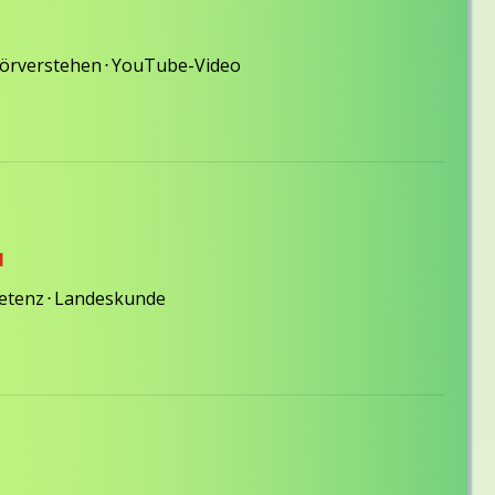
örverstehen
⋅
YouTube-Video
l
petenz
⋅
Landeskunde