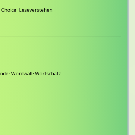
 Choice
⋅
Leseverstehen
unde
⋅
Wordwall
⋅
Wortschatz