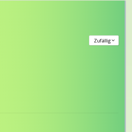
Zufällig
Neuste
Älteste
Titel von A bis Z
Titel von Z bis A
Zufällig