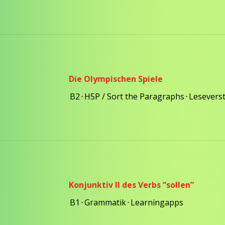
Die Olympischen Spiele
B2
⋅
H5P / Sort the Paragraphs
⋅
Lesevers
Konjunktiv II des Verbs “sollen”
B1
⋅
Grammatik
⋅
Learningapps