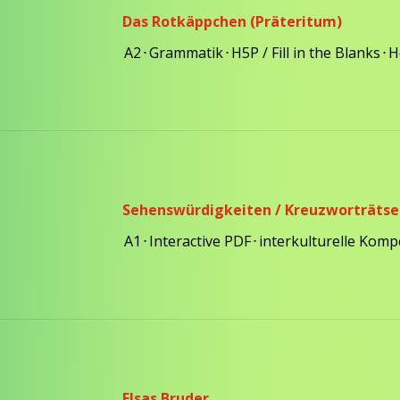
Das Rotkäppchen (Präteritum)
A2
⋅
Grammatik
⋅
H5P / Fill in the Blanks
⋅
H
Sehenswürdigkeiten / Kreuzworträtse
A1
⋅
Interactive PDF
⋅
interkulturelle Kom
Elsas Bruder